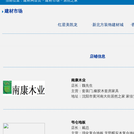
当前位置：
建材网首页
>
建材市场
> 居然之家
建材市场
·
红星美凯龙
·
新北方装饰建材城
·
店铺信息
南康木业
店长：魏先生
主营：套装门,橡胶木套房家具
地址：沈阳市黄河南大街居然之家 家佳
韦仑地板
店长：戴总
主营：强化复合地板,无甲醛实木复合地