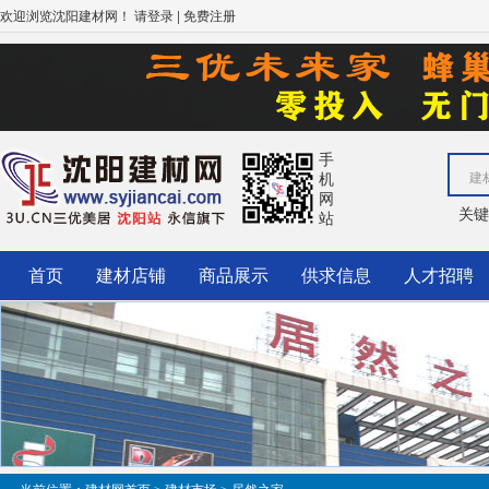
欢迎浏览沈阳建材网！
|
请登录
免费注册
手
机
建
网
关
站
首页
建材店铺
商品展示
供求信息
人才招聘