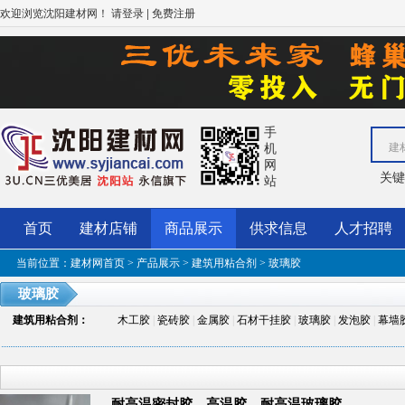
欢迎浏览沈阳建材网！
|
请登录
免费注册
手
机
建
网
关
站
首页
建材店铺
商品展示
供求信息
人才招聘
当前位置：
建材网首页
>
产品展示
>
建筑用粘合剂
> 玻璃胶
玻璃胶
建筑用粘合剂
：
木工胶
|
瓷砖胶
|
金属胶
|
石材干挂胶
|
玻璃胶
|
发泡胶
|
幕墙
耐高温密封胶、高温胶、耐高温玻璃胶