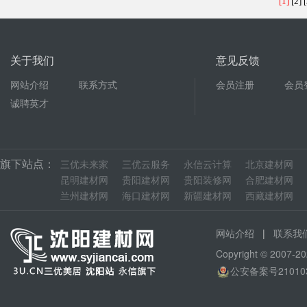
[1]
[2]
[
关于我们
意见反馈
网站介绍
联系方式
会员注册
会员
诚聘英才
旗下站点：
三优未来家
三优云服务
永信云计算
北京建材网
昆明建材网
贵阳建材网
贵阳装修网
合肥建材网
兰州建材网
海口建材网
新疆建材网
西藏建材网
|
网站介绍
联系我
Copyright © 200
公安备案号210103