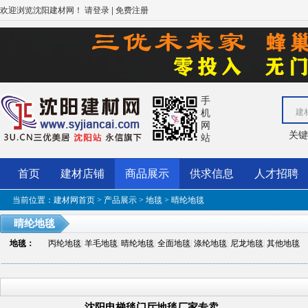
欢迎浏览沈阳建材网！
|
请登录
免费注册
手
机
建
网
关
站
首页
建材店铺
商品展示
供求信息
人才招聘
当前位置：
建材网首页
>
产品展示
>
地毯
> 晴纶地毯
晴纶地毯
地毯
：
丙纶地毯
|
羊毛地毯
|
晴纶地毯
|
全面地毯
|
涤纶地毯
|
尼龙地毯
|
其他地毯
沈阳电梯毯门厅地毯厂家专卖