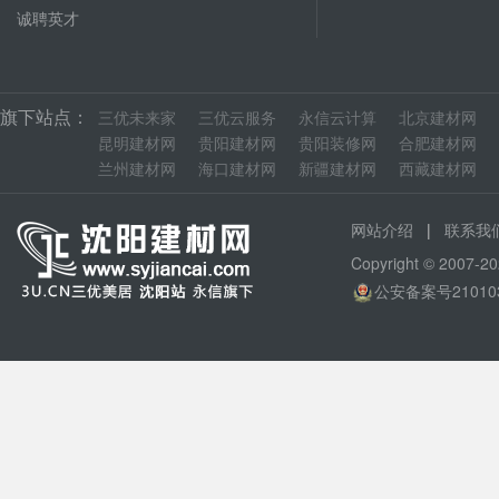
诚聘英才
旗下站点：
三优未来家
三优云服务
永信云计算
北京建材网
昆明建材网
贵阳建材网
贵阳装修网
合肥建材网
兰州建材网
海口建材网
新疆建材网
西藏建材网
|
网站介绍
联系我
Copyright © 200
公安备案号210103