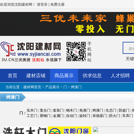
欢迎浏览沈阳建材网！
|
请登录
免费注册
手
机
建
网
关
站
首页
建材店铺
商品展示
供求信息
人才招聘
当前位置：
建材网首页
>
产品展示
>
门
> 烤漆门
烤漆门
实木门
|
复合门
|
套装门
|
钢木门
|
免漆门
|
烤漆门
|
生态门
|
防盗门
|
门
：
工艺门
|
塑钢门
|
金属门
|
自动门
|
旋转门
|
肯德基门
|
防火门
|
车库门