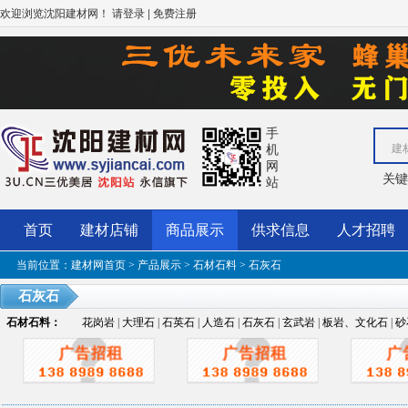
欢迎浏览沈阳建材网！
|
请登录
免费注册
手
机
建
网
关
站
首页
建材店铺
商品展示
供求信息
人才招聘
当前位置：
建材网首页
>
产品展示
>
石材石料
> 石灰石
石灰石
石材石料
：
花岗岩
|
大理石
|
石英石
|
人造石
|
石灰石
|
玄武岩
|
板岩、文化石
|
砂