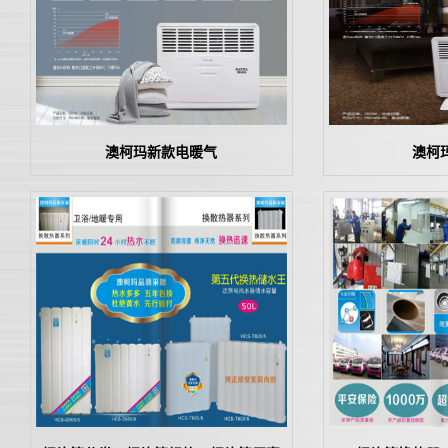
澳柯玛新款电暖气
澳柯