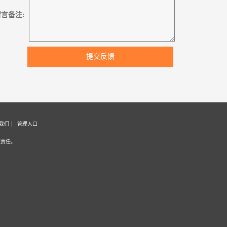
言备注:
提交反馈
我们
管理入口
证责任。