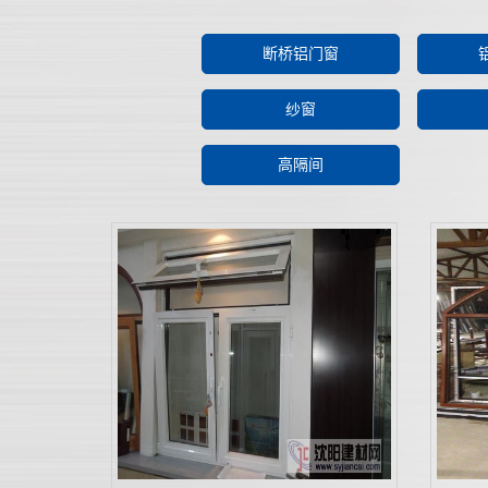
断桥铝门窗
纱窗
高隔间