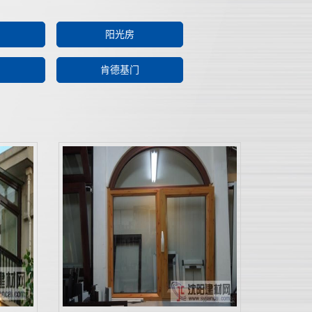
阳光房
肯德基门