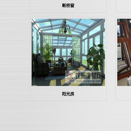
断桥窗
阳光房