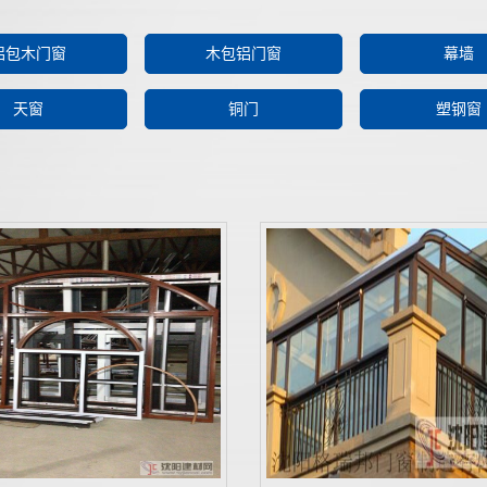
铝包木门窗
木包铝门窗
幕墙
天窗
铜门
塑钢窗